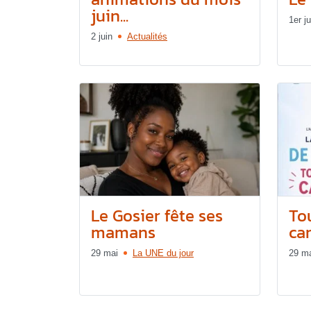
juin...
1er ju
2 juin
Actualités
Le Gosier fête ses
Tou
mamans
can
29 mai
La UNE du jour
29 m