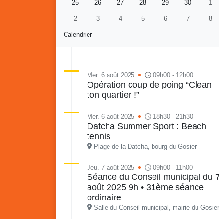
25
26
27
28
29
30
1
2
3
4
5
6
7
8
Calendrier
Mer. 6 août 2025
09h00 - 12h00
Opération coup de poing “Clean
ton quartier !”
Re
Vaka
du sa
Mer. 6 août 2025
18h30 - 21h30
en li
Datcha Summer Sport : Beach
Vakans o Gozyé : Gosier
quar
tennis
Lanta
Plage de la Datcha, bourg du Gosier
24 juillet
Jeu. 7 août 2025
09h00 - 11h00
PDF - 1.6 Mio
Séance du Conseil municipal du 
août 2025 9h • 31ème séance
ordinaire
Salle du Conseil municipal, mairie du Gosier