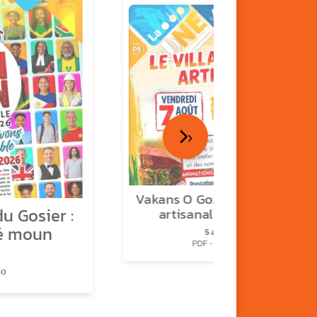
›
Vakans O Gozyé : le village
u Gosier :
artisanal du Gosier
é moun
5 août
PDF - 1.2 Mio
io