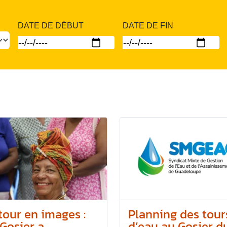
DATE DE DÉBUT
DATE DE FIN
tour en images :
Planning des tour
Gosier a...
d’eau au Gosier du.