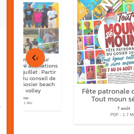
‹
tour en images sur
ns O Gozyé animations
medi 18 juillet : Partir
vre, fête du conseil de
tier n°3, Gosier beach
Fête patronale d
summer volley
Tout moun s
23 juillet
PDF - 5.1 Mio
7
7 août
PDF - 1.7 M