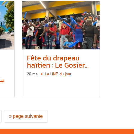
Fête du drapeau
haïtien : Le Gosier...
20 mai
La UNE du jour
 la
»
page suivante