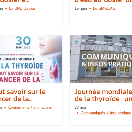
in
La UNE du jour
1er juin
Le SMGEAG
t savoir sur le
Journée mondial
cer de la...
de la thyroïde : une
ai
Événements / animations
28 mai
Communiqués & info pratique