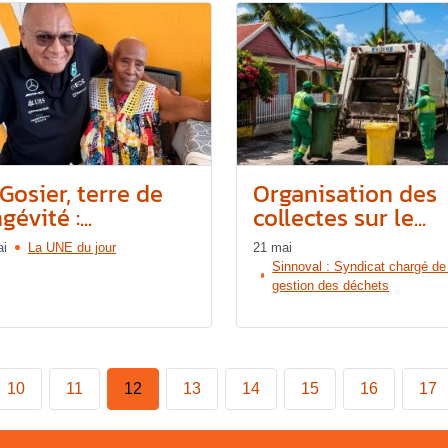
Gosier, terre de
Organisation des
gévité :...
collectes sur le...
ai
La UNE du jour
21 mai
Sinnoval : Syndicat chargé de
gestion des déchets
10
11
12
13
14
15
16
17