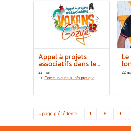
Appel à projets
Le 
associatifs dans le...
lon
22 mai
22 m
Communiqués & info pratique
«
page précédente
1
8
9