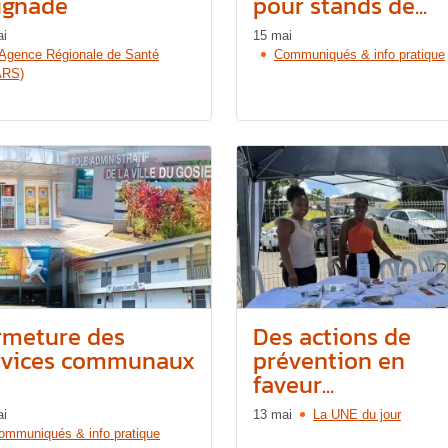
ignade
pour stands de...
ai
15 mai
’Agence Régionale de Santé
Communiqués & info pratique
ARS)
rmeture des
Des actions de
rvices communaux
prévention en
faveur...
ai
13 mai
La UNE du jour
ommuniqués & info pratique