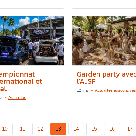
ampionnat
Garden party ave
ternational et
l’AJSF
l...
12 mai
Actualités associatives
ai
Actualités
10
11
12
13
14
15
16
17