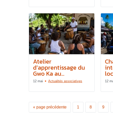
Atelier
Ch
d’apprentissage du
in
Gwo Ka au...
loca
12 mai
Actualités associatives
12 m
«
page précédente
1
8
9