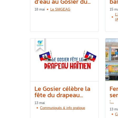
d’eau au Gosier du...
ba
18 mai
Le SMGEAG
15 m
L
(
Le Gosier célèbre la
Fe
fête du drapeau...
se
:...
13 mai
Communiqués & info pratique
13 m
C