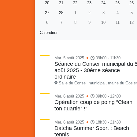
20
21
22
23
24
25
26
27
28
1
2
3
4
5
6
7
8
9
10
11
12
Calendrier
Mar. 5 août 2025
09h00 - 11h30
Séance du Conseil municipal du 
août 2025 • 30ème séance
Retour en images sur
Vakans O Gozyé animations
ordinaire
du samedi 18 juillet : Partir
Salle du Conseil municipal, mairie du Gosier
en livre, fête du conseil de
Vaka
quartier n°3, Gosier beach
mon p
Mer. 6 août 2025
09h00 - 12h00
Opération coup de poing “Clean
summer volley
ton quartier !”
23 juillet
PDF - 5.1 Mio
Mer. 6 août 2025
18h30 - 21h30
Datcha Summer Sport : Beach
tennis