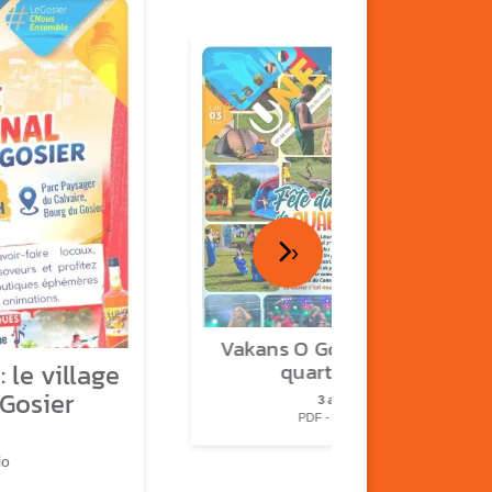
›
Vakans O Gozyé : fête de
 le village
quartier n°2
 Gosier
3 août
PDF - 2.3 Mio
io