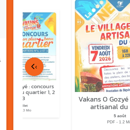
5
‹
ns o Gozyé : concours
lus beau quartier 1, 2
Vakans O Gozyé :
& 3
artisanal du
17 juillet
PDF - 1.3 Mio
5 août
PDF - 1.2 M