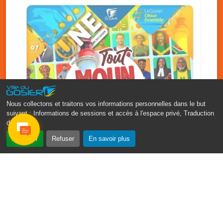
Nous collectons et traitons vos informations personnelles dans le but
suivant :
Informations de sessions et accès à l'espace privé, Traduction
des pages
.
‹
›
Accepter
Refuser
En savoir plus
Fête patronale du Gosier : Tout
moun sé moun