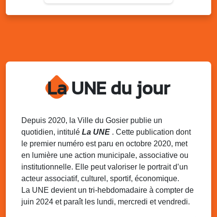
Du 9 au 10 août 2025
20h00 - 00h00
Kout Tanbou – “Sonjé Bewten”
PMU de Saint-Felix
Dim. 10 août 2025
12h30 - 17h00
Grillade party des Amis de Saint-Félix
Espace Gros Morne, Gosier
La UNE du jour
Lun. 11 août 2025
15h00 - 18h00
Distributions de packs / bonbonnes d’eau
sur 2 sites
Palais des Sports et de la Culture, Bas du Fort et école
Depuis 2020, la Ville du Gosier publie un
Klébert Moinet, Mare-Gaillard, Le Gosier
quotidien, intitulé
La UNE
. Cette publication dont
le premier numéro est paru en octobre 2020, met
Lun. 11 août 2025
18h30 - 21h30
en lumière une action municipale, associative ou
Datcha Summer Sport : Beach soccer
institutionnelle. Elle peut valoriser le portrait d’un
Plage de la Datcha, bourg du Gosier
acteur associatif, culturel, sportif, économique.
La UNE devient un tri-hebdomadaire à compter de
juin 2024 et paraît les lundi, mercredi et vendredi.