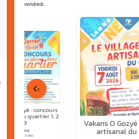
vendredi.
5
‹
ns o Gozyé : concours
lus beau quartier 1, 2
Vakans O Gozyé :
& 3
artisanal du
17 juillet
PDF - 1.3 Mio