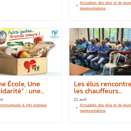
Actualités des élus et de leur
représentations
ne École, Une
Les élus rencontr
idarité” : une...
les chauffeurs...
il
22 avril
ommuniqués & info pratique
Actualités des élus et de leur
représentations