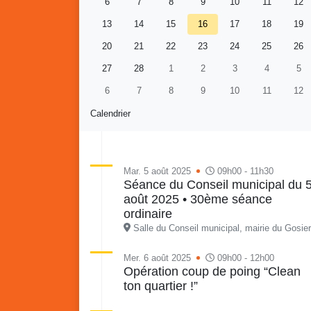
6
7
8
9
10
11
12
13
14
15
16
17
18
19
20
21
22
23
24
25
26
27
28
1
2
3
4
5
6
7
8
9
10
11
12
Calendrier
Mar. 5 août 2025
09h00 - 11h30
Séance du Conseil municipal du 
août 2025 • 30ème séance
Retour en images sur
Vakans O Gozyé animations
ordinaire
du samedi 18 juillet : Partir
Salle du Conseil municipal, mairie du Gosier
en livre, fête du conseil de
Vaka
quartier n°3, Gosier beach
mon p
Mer. 6 août 2025
09h00 - 12h00
Opération coup de poing “Clean
summer volley
ton quartier !”
23 juillet
PDF - 5.1 Mio