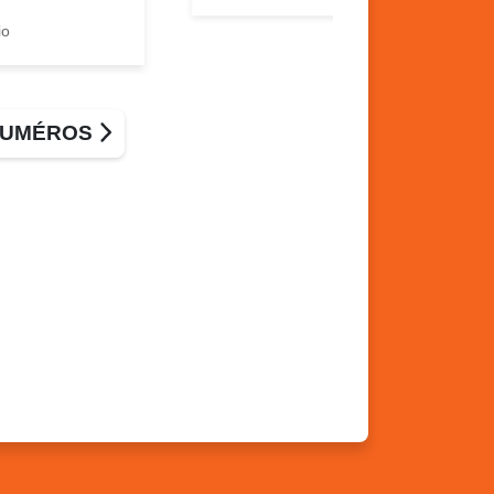
io
 NUMÉROS