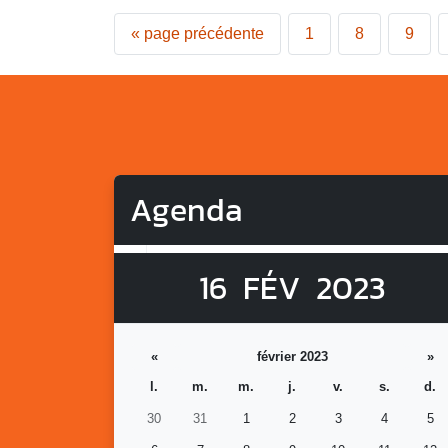
«
page précédente
1
8
9
Agenda
16
FÉV
2023
«
février 2023
»
l.
m.
m.
j.
v.
s.
d.
30
31
1
2
3
4
5