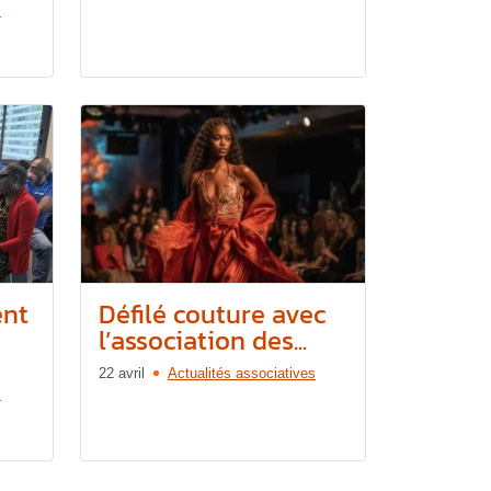
s
ent
Défilé couture avec
l’association des...
22 avril
Actualités associatives
s