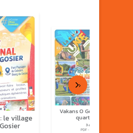
›
Vakans O Gozyé : fête de
 le village
quartier n°2
 Gosier
3 août
PDF - 2.3 Mio