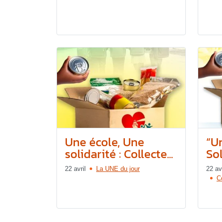
Une école, Une
“U
solidarité : Collecte...
Sol
22 avril
La UNE du jour
22 avr
C