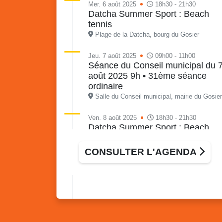
Mer. 6 août 2025
18h30 - 21h30
Datcha Summer Sport : Beach
tennis
Plage de la Datcha, bourg du Gosier
Jeu. 7 août 2025
09h00 - 11h00
Séance du Conseil municipal du 
août 2025 9h • 31ème séance
ordinaire
Salle du Conseil municipal, mairie du Gosier
Ven. 8 août 2025
18h30 - 21h30
Datcha Summer Sport : Beach
volley
Plage de la Datcha, bourg du Gosier
CONSULTER L'AGENDA
Sam. 9 août 2025
09h30 - 16h00
Marché solidaire, friperie & vide-
grenier de l’AJSF
Local de l’AJSF, route de la plage, Saint-
Félix, Gosier