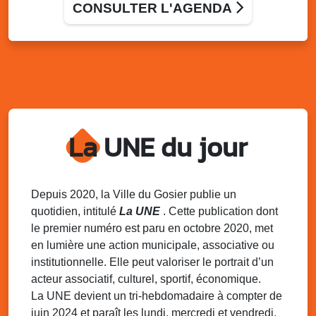
Terrain de football de Saint-Felix, le Gosier
CONSULTER L'AGENDA
Du 9 au 10 août 2025
20h00 - 00h00
Kout Tanbou – “Sonjé Bewten”
PMU de Saint-Felix
Dim. 10 août 2025
12h30 - 17h00
Grillade party des Amis de Saint-Félix
Espace Gros Morne, Gosier
La UNE du jour
Lun. 11 août 2025
15h00 - 18h00
Distributions de packs / bonbonnes d’eau
sur 2 sites
Palais des Sports et de la Culture, Bas du Fort et école
Depuis 2020, la Ville du Gosier publie un
Klébert Moinet, Mare-Gaillard, Le Gosier
quotidien, intitulé
La UNE
. Cette publication dont
le premier numéro est paru en octobre 2020, met
Lun. 11 août 2025
18h30 - 21h30
en lumière une action municipale, associative ou
Datcha Summer Sport : Beach soccer
institutionnelle. Elle peut valoriser le portrait d’un
Plage de la Datcha, bourg du Gosier
acteur associatif, culturel, sportif, économique.
La UNE devient un tri-hebdomadaire à compter de
juin 2024 et paraît les lundi, mercredi et vendredi.