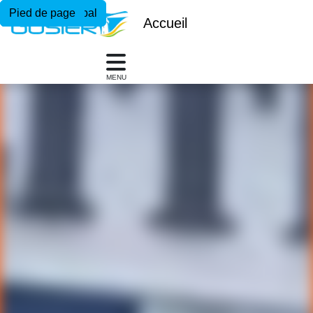
Menu principal
Contenu principal
Pied de page
Accueil
MENU