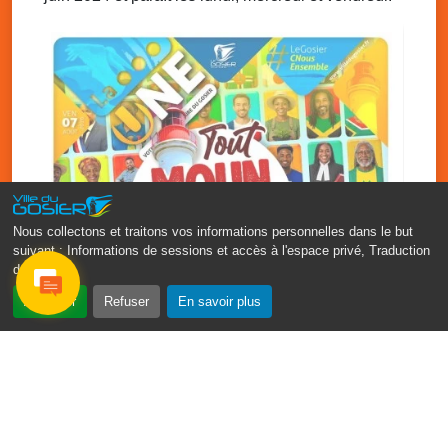
Nous collectons et traitons vos informations personnelles dans le but
suivant :
Informations de sessions et accès à l'espace privé, Traduction
des pages
.
‹
›
Accepter
Refuser
En savoir plus
Fête patronale du Gosier : Tout