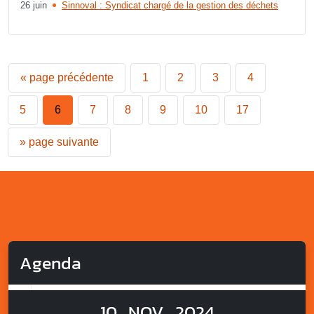
26 juin
Sinnoval : Syndicat chargé de la gestion des déchets
«
page précédente
1
2
3
4
5
6
7
8
9
10
17
»
page suivante
Agenda
10
NOV
2024