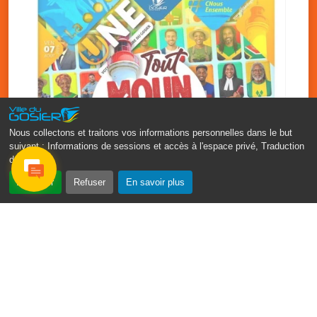
Nous collectons et traitons vos informations personnelles dans le but
suivant :
Informations de sessions et accès à l'espace privé, Traduction
des pages
.
‹
›
Accepter
Refuser
En savoir plus
Fête patronale du Gosier : Tout
moun sé moun
7 août
PDF - 1.7 Mio