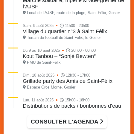
Marché solidaire, friperie & vide-grenier de
l’AJSF
Local de l’AJSF, route de la plage, Saint-Félix, Gosier
Sam. 9 août 2025
11h00 - 23h00
Village du quartier n°3 à Saint-Félix
Terrain de football de Saint-Felix, le Gosier
Du 9 au 10 août 2025
20h00 - 00h00
Kout Tanbou – “Sonjé Bewten”
PMU de Saint-Felix
Dim. 10 août 2025
12h30 - 17h00
Grillade party des Amis de Saint-Félix
Espace Gros Morne, Gosier
Lun. 11 août 2025
15h00 - 18h00
Distributions de packs / bonbonnes d’eau
sur 2 sites
Palais des Sports et de la Culture, Bas du Fort et école
CONSULTER L'AGENDA
Klébert Moinet, Mare-Gaillard, Le Gosier