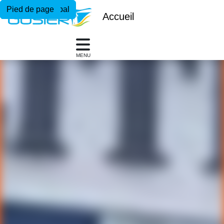
Menu principal
Contenu principal
Pied de page
Accueil
MENU