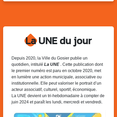
Lun. 11 août 2025
18h30 - 21h30
Datcha Summer Sport : Beach soccer
Plage de la Datcha, bourg du Gosier
Mar. 12 août 2025
07h00 - 10h00
Opération coup de poing “Clean ton
quartier !”
La UNE du jour
Mares de Diavet et de Diagnio au Gosier
Mar. 12 août 2025
09h00 - 11h00
Boost ton mood ! Ateliers de sensibilisation
Depuis 2020, la Ville du Gosier publie un
à la santé mentale à la prévention des
quotidien, intitulé
La UNE
. Cette publication dont
addictions
le premier numéro est paru en octobre 2020, met
Médiathèque Raoul Georges Nicolo, Bd Amédée Clara,
en lumière une action municipale, associative ou
Le Gosier
institutionnelle. Elle peut valoriser le portrait d’un
Mar. 12 août 2025
09h00 - 11h00
acteur associatif, culturel, sportif, économique.
Séance du Conseil municipal du 12 août
La UNE devient un tri-hebdomadaire à compter de
2025 9h
juin 2024 et paraît les lundi, mercredi et vendredi.
Salle du conseil, mairie du Gosier