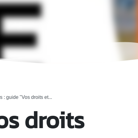
 : guide "Vos droits et...
os droits