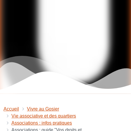
Accueil
Vivre au Gosier
Vie associative et des quartiers
Associations : infos pratiques
Associations : guide "Vos droits et...