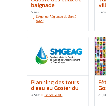
baignade
vil
5 août
5 aoû
L’Agence Régionale de Santé
(ARS)
Planning des tours
Fê
d’eau au Gosier du...
Gos
3 août
Le SMGEAG
31 jui