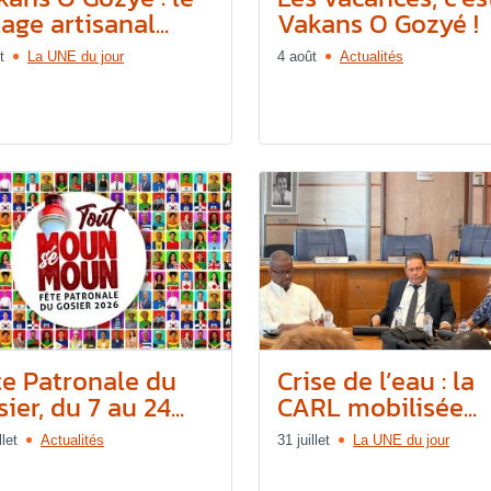
lage artisanal...
Vakans O Gozyé !
t
La UNE du jour
4 août
Actualités
te Patronale du
Crise de l’eau : la
ier, du 7 au 24...
CARL mobilisée...
llet
Actualités
31 juillet
La UNE du jour