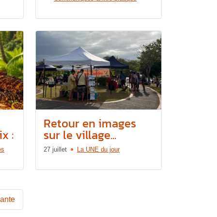
Retour en images
x :
sur le village...
es
27 juillet
La UNE du jour
vante