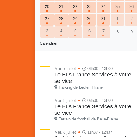
20
21
22
23
24
25
26
27
28
29
30
31
1
2
3
4
5
6
7
8
9
Calendrier
Retour en images sur
Mar. 7 juillet
08h00 - 13h00
Vakans O Gozyé animations
Le Bus France Services à votre
du samedi 18 juillet : Partir
service
en livre, fête du conseil de
Vaka
Parking de Lecler, Pliane
quartier n°3, Gosier beach
mon p
summer volley
Mer. 8 juillet
08h00 - 13h00
Le Bus France Services à votre
23 juillet
service
PDF - 5.1 Mio
Terrain de football de Belle-Plaine
Mer. 8 juillet
11h37 - 12h37