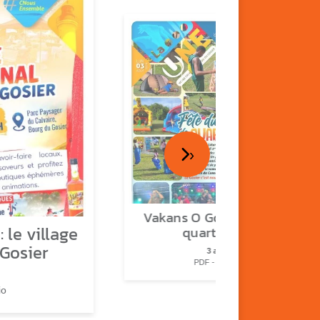
›
Vakans O Gozyé : fête de
 le village
quartier n°2
 Gosier
3 août
PDF - 2.3 Mio
io