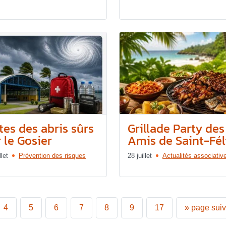
tes des abris sûrs
Grillade Party des
 le Gosier
Amis de Saint-Féli
llet
Prévention des risques
28 juillet
Actualités associativ
4
5
6
7
8
9
17
»
page sui