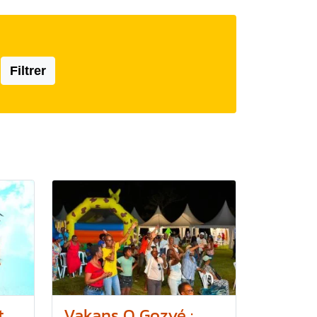
Filtrer
t
Vakans O Gozyé :