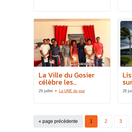
La Ville du Gosier
Lis
célèbre les...
sur
29 juillet
La UNE du jour
28 jui
«
page précédente
1
2
3