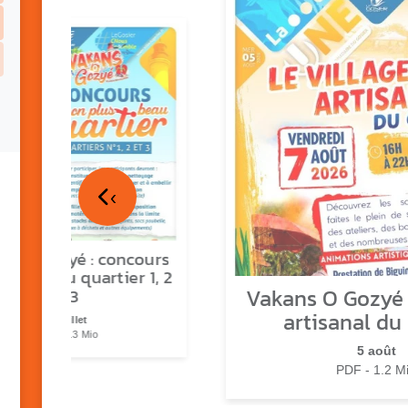
‹
ns o Gozyé : concours
lus beau quartier 1, 2
Vakans O Gozyé :
& 3
artisanal du
17 juillet
PDF - 1.3 Mio
5 août
PDF - 1.2 M