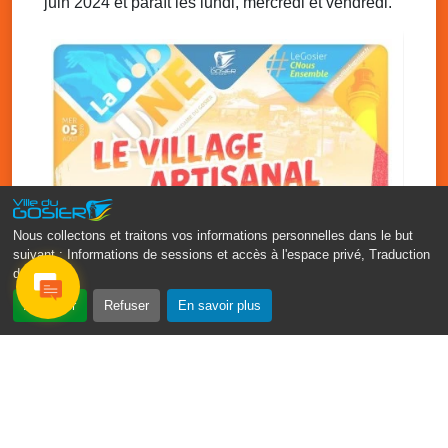
juin 2024 et paraît les lundi, mercredi et vendredi.
Nous collectons et traitons vos informations personnelles dans le but
suivant :
Informations de sessions et accès à l'espace privé, Traduction
des pages
.
‹
›
Accepter
Refuser
En savoir plus
Vakans O Gozyé : le village