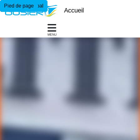
Menu principal
Contenu principal
Pied de page
Accueil
MENU