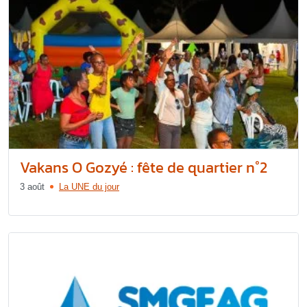
Vakans O Gozyé : fête de quartier n°2
3 août
La UNE du jour