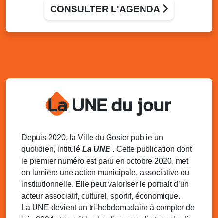
CONSULTER L'AGENDA
Mer. 29 juillet
16h00 - 22h00
Mèkredi si balan
Terrain de basket, Mare-Gaillard
Mer. 29 juillet
18h00 - 21h00
Gosier Summer beach • Football
Plage de la Datcha
Mer. 29 juillet
18h00 - 21h00
La UNE du jour
Gosier Summer fit • Step
Terrain de Belle-Plaine
Jeu. 30 juillet
17h30 - 19h00
Depuis 2020, la Ville du Gosier publie un
Initiation au karaté
quotidien, intitulé
La UNE
. Cette publication dont
Terrain de football de Belle-Plaine
le premier numéro est paru en octobre 2020, met
en lumière une action municipale, associative ou
institutionnelle. Elle peut valoriser le portrait d’un
acteur associatif, culturel, sportif, économique.
La UNE devient un tri-hebdomadaire à compter de