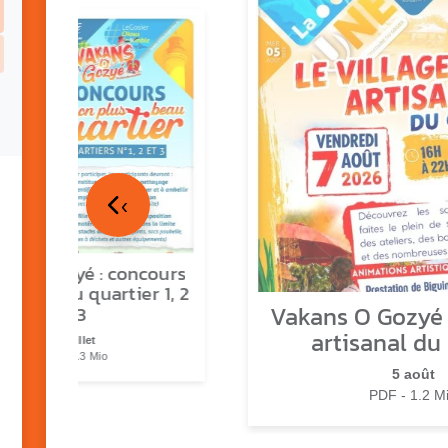
‹
ns o Gozyé : concours
lus beau quartier 1, 2
Vakans O Gozyé :
& 3
artisanal du
17 juillet
PDF - 1.3 Mio
5 août
PDF - 1.2 M