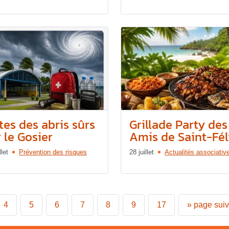
tes des abris sûrs
Grillade Party des
 le Gosier
Amis de Saint-Féli
llet
Prévention des risques
28 juillet
Actualités associativ
4
5
6
7
8
9
17
»
page sui