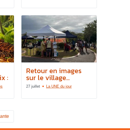
Retour en images
x :
sur le village...
es
27 juillet
La UNE du jour
vante