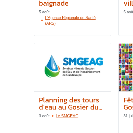
baignade
vil
5 août
5 aoû
L’Agence Régionale de Santé
(ARS)
Planning des tours
Fê
d’eau au Gosier du...
Gos
3 août
Le SMGEAG
31 jui