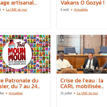
lage artisanal...
Vakans O Gozyé !
t
La UNE du jour
4 août
Actualités
te Patronale du
Crise de l’eau : la
ier, du 7 au 24...
CARL mobilisée...
llet
Actualités
31 juillet
La UNE du jour