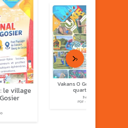
›
Vakans O Gozyé : fête de
 le village
quartier n°2
 Gosier
3 août
PDF - 2.3 Mio
io