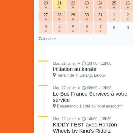
20
21
22
23
24
25
26
27
28
29
30
31
1
2
3
4
5
6
7
8
9
Calendrier
Retour en images sur
Mar. 21 juillet
10h00 - 12h00
Vakans O Gozyé animations
Initiation au karaté
du samedi 18 juillet : Partir
Terrain de Ti L’étang, Leroux
en livre, fête du conseil de
Vaka
quartier n°3, Gosier beach
mon p
Mer. 22 juillet
08h00 - 13h00
summer volley
Le Bus France Services à votre
service
23 juillet
PDF - 5.1 Mio
Beaumanoir, à côté du local associatif
Mer. 22 juillet
14h00 - 18h30
KIDDY FEST avec Horizon
Wheels by King’s Riderz