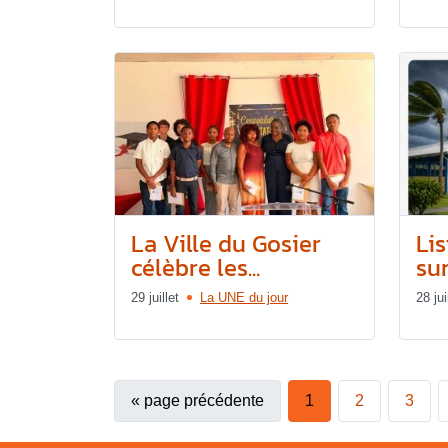
La Ville du Gosier
Lis
célèbre les...
sur
29 juillet
La UNE du jour
28 jui
«
page précédente
1
2
3