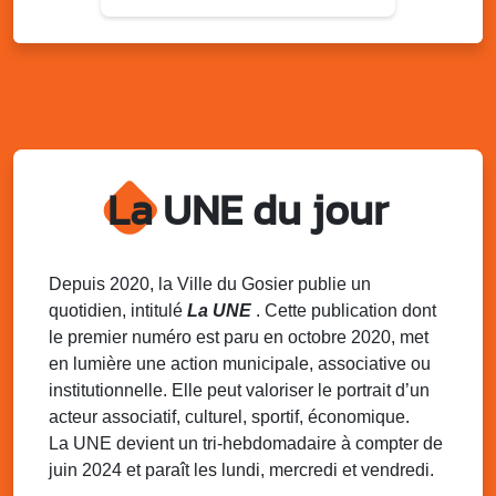
Ven. 10 juillet
18h00 - 20h30
Projection FREQAQ
Salle Robert Loyson – Le Moule
Sam. 11 juillet
14h30 - 16h30
Atelier d’apprentissage du Gwo Ka au
Gosier
La UNE du jour
Local de l’association de Mare-Gaillard
Dim. 12 juillet
05h30 - 08h30
Juillet s’anime avec l’association Le
Gommier : Marche Populaire
Depuis 2020, la Ville du Gosier publie un
Devant le local de l’association de beau manoir
quotidien, intitulé
La UNE
. Cette publication dont
le premier numéro est paru en octobre 2020, met
Dim. 12 juillet
06h30 - 17h00
en lumière une action municipale, associative ou
Marche & journée plage avec Les Amis de
institutionnelle. Elle peut valoriser le portrait d’un
Saint-Félix
acteur associatif, culturel, sportif, économique.
Devant la boulangerie de Saint-Félix
La UNE devient un tri-hebdomadaire à compter de
juin 2024 et paraît les lundi, mercredi et vendredi.