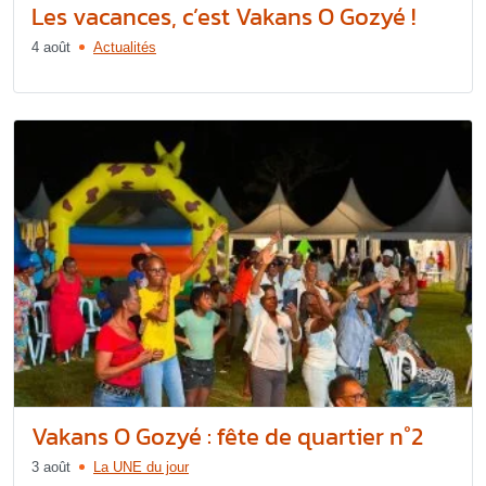
Les vacances, c’est Vakans O Gozyé !
4 août
Actualités
Vakans O Gozyé : fête de quartier n°2
3 août
La UNE du jour