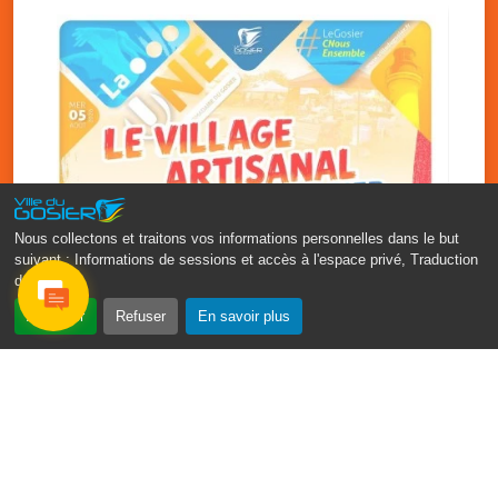
Nous collectons et traitons vos informations personnelles dans le but
suivant :
Informations de sessions et accès à l'espace privé, Traduction
des pages
.
‹
›
Accepter
Refuser
En savoir plus
Vakans O Gozyé : le village
artisanal du Gosier