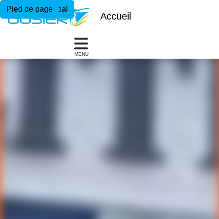
Menu principal
Contenu principal
Pied de page
Accueil
MENU