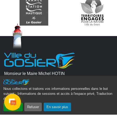
Monsieur le Maire Michel HOTIN
Ville du Gosier
67, Boulevard du Général de Gaulle
Nous collectons et traitons vos informations personnelles dans le but
97190 Le Gosier
suivant :
Informations de sessions et accès à l'espace privé, Traduction
des pages
.
Tél.
05 90 84 86 86
Accepter
Refuser
En savoir plus
Envoyer un email