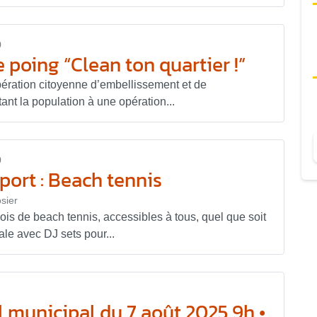
0
 poing “Clean ton quartier !”
pération citoyenne d’embellissement et de
nt la population à une opération...
0
ort : Beach tennis
sier
is de beach tennis, accessibles à tous, quel que soit
e avec DJ sets pour...
 municipal du 7 août 2025 9h •