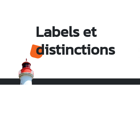
Labels et
distinctions
Monsieur le Maire Michel HOTIN
Ville du Gosier
67, Boulevard du Général de Gaulle