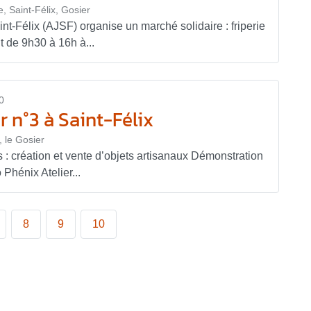
e, Saint-Félix, Gosier
nt-Félix (AJSF) organise un marché solidaire : friperie
t de 9h30 à 16h à...
0
r n°3 à Saint-Félix
, le Gosier
s : création et vente d’objets artisanaux Démonstration
Phénix Atelier...
8
9
10