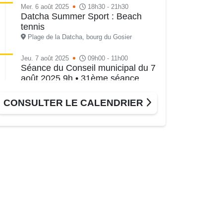
Mer. 6 août 2025
18h30 - 21h30
Datcha Summer Sport : Beach
tennis
Plage de la Datcha, bourg du Gosier
Jeu. 7 août 2025
09h00 - 11h00
Séance du Conseil municipal du 7
août 2025 9h • 31ème séance
ordinaire
Salle du Conseil municipal, mairie du Gosier
CONSULTER LE CALENDRIER
Ven. 8 août 2025
18h30 - 21h30
Datcha Summer Sport : Beach
volley
Plage de la Datcha, bourg du Gosier
Sam. 9 août 2025
09h30 - 16h00
Marché solidaire, friperie & vide-
grenier de l’AJSF
Local de l’AJSF, route de la plage, Saint-
Félix, Gosier