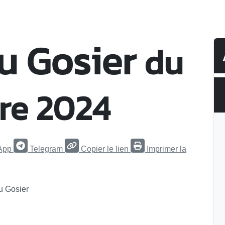
u Gosier
du
re 2024
App
Telegram
Copier le lien
Imprimer la
du Gosier