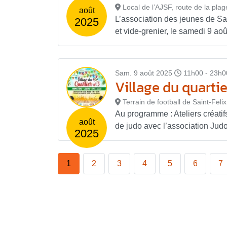
Local de l’AJSF, route de la plag
août
L’association des jeunes de Sai
2025
et vide-grenier, le samedi 9 aoû
Sam. 9 août 2025
11h00 - 23h0
Village du quartie
Terrain de football de Saint-Felix
Au programme : Ateliers créatif
août
de judo avec l’association Judo 
2025
1
2
3
4
5
6
7