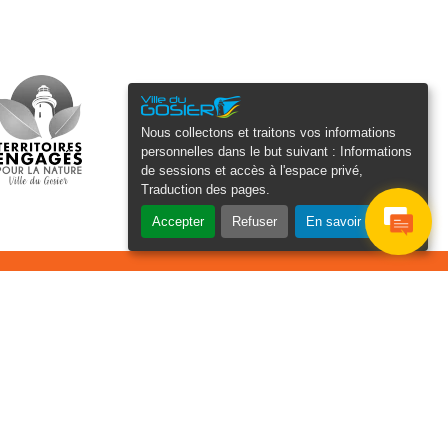
Nous collectons et traitons vos informations
personnelles dans le but suivant :
Informations
de sessions et accès à l'espace privé,
Traduction des pages
.
Accepter
Refuser
En savoir plus
osier Connecté
cevez chaque semaine l'actualité de
tre ville
Je