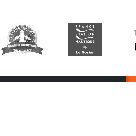
Suivez-nous
G
Re
vo