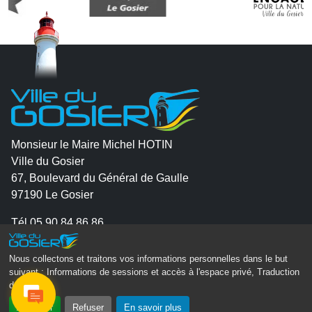
Monsieur le Maire Michel HOTIN
Ville du Gosier
67, Boulevard du Général de Gaulle
97190 Le Gosier
Tél.
05 90 84 86 86
Envoyer un email
Nous collectons et traitons vos informations personnelles dans le but
Contacter la P.R.A.D.A
suivant :
Informations de sessions et accès à l'espace privé, Traduction
des pages
.
Contactez le délégué à la protection des données
personnelles - D.P.O
Accepter
Refuser
En savoir plus