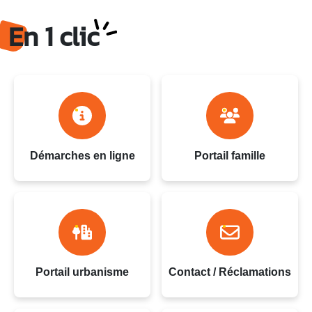
Ville du Gosier - Guadeloupe
En 1 clic
Démarches en ligne
Portail famille
Portail urbanisme
Contact / Réclamations