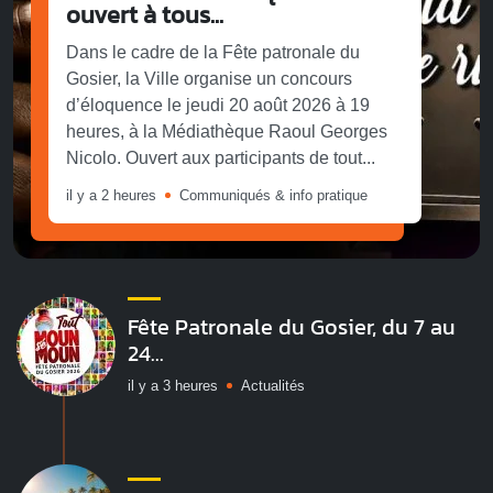
ouvert à tous...
Dans le cadre de la Fête patronale du
Gosier, la Ville organise un concours
d’éloquence le jeudi 20 août 2026 à 19
heures, à la Médiathèque Raoul Georges
Nicolo. Ouvert aux participants de tout...
il y a 2 heures
Communiqués & info pratique
Fête Patronale du Gosier, du 7 au
24...
il y a 3 heures
Actualités