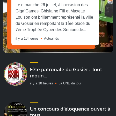
Le dimanche 26 juillet, à l’occasion des
Giga’Games, Ghislaine Fifi et Maxette
Louison ont brillamment représenté la ville
du Gosier en remportant la 1ère place du
7ème Trophée Cyber des Seniors de...
il y a 18 heures
Actualités
Fête patronale du Gosier : Tout
moun...
il y a 18 heures
La UNE du jour
Un concours d’éloquence ouvert à
tous...