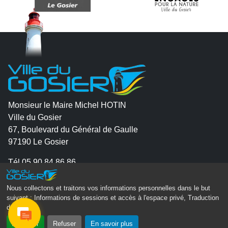
Monsieur le Maire Michel HOTIN
Ville du Gosier
67, Boulevard du Général de Gaulle
97190 Le Gosier
Tél.
05 90 84 86 86
Envoyer un email
Nous collectons et traitons vos informations personnelles dans le but
Contacter la P.R.A.D.A
suivant :
Informations de sessions et accès à l'espace privé, Traduction
des pages
.
Contactez le délégué à la protection des données
personnelles - D.P.O
Accepter
Refuser
En savoir plus