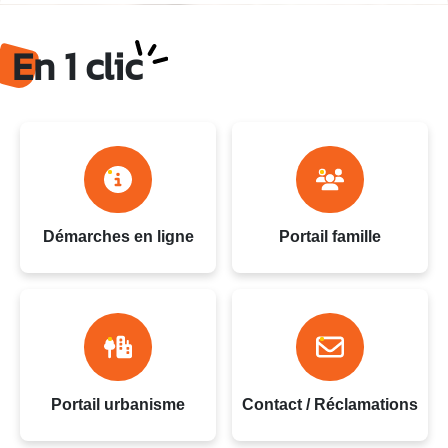
Ville du Gosier - Guadeloupe
En 1 clic
Démarches en ligne
Portail famille
Portail urbanisme
Contact / Réclamations