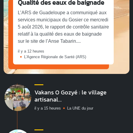
Qualité des eaux de baignade
L’ARS de Guadeloupe a communiqué aux
services municipaux du Gosier ce mercredi
5 août 2026, le rapport de contrôle sanitaire
relatif à la qualité des eaux de baignade
sur le site de l’Anse Tabarin....
il y a 12 heures
L’Agence Régionale de Santé (ARS)
Vakans O Gozyé : le village
artisanal...
il y a 15 heures
La UNE du jour