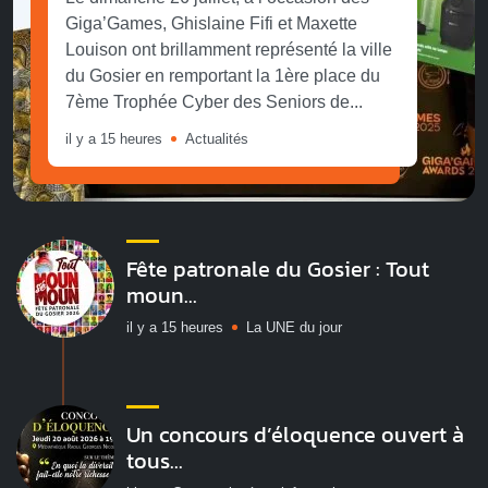
Giga’Games, Ghislaine Fifi et Maxette
Louison ont brillamment représenté la ville
du Gosier en remportant la 1ère place du
7ème Trophée Cyber des Seniors de...
il y a 15 heures
Actualités
Fête patronale du Gosier : Tout
moun...
il y a 15 heures
La UNE du jour
Un concours d’éloquence ouvert à
tous...