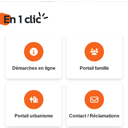
Ville du Gosier - Guadeloupe
En 1 clic
Démarches en ligne
Portail famille
Portail urbanisme
Contact / Réclamations