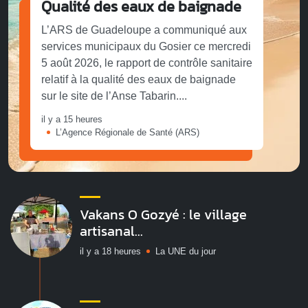
Qualité des eaux de baignade
L’ARS de Guadeloupe a communiqué aux
services municipaux du Gosier ce mercredi
5 août 2026, le rapport de contrôle sanitaire
relatif à la qualité des eaux de baignade
sur le site de l’Anse Tabarin....
il y a 15 heures
L’Agence Régionale de Santé (ARS)
Vakans O Gozyé : le village
artisanal...
il y a 18 heures
La UNE du jour