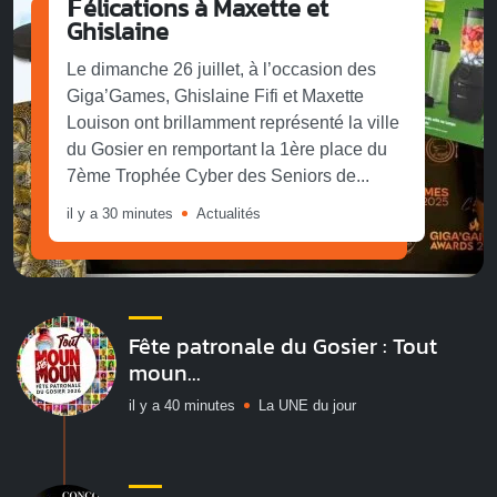
𝗙élications à Maxette et
Ghislaine
Le dimanche 26 juillet, à l’occasion des
Giga’Games, Ghislaine Fifi et Maxette
Louison ont brillamment représenté la ville
du Gosier en remportant la 1ère place du
7ème Trophée Cyber des Seniors de...
il y a 30 minutes
Actualités
Fête patronale du Gosier : Tout
moun...
il y a 40 minutes
La UNE du jour