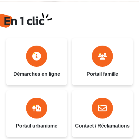
Ville du Gosier - Guadeloupe
En 1 clic
Démarches en ligne
Portail famille
Portail urbanisme
Contact / Réclamations