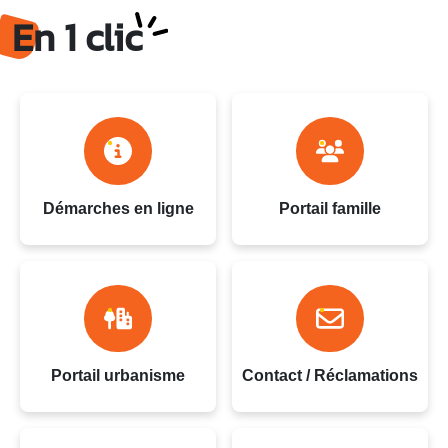
Ville du Gosier - Guadeloupe
En 1 clic
Démarches en ligne
Portail famille
Portail urbanisme
Contact / Réclamations