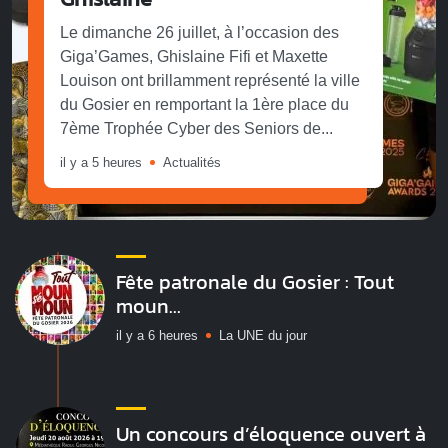
Le dimanche 26 juillet, à l’occasion des
Giga’Games, Ghislaine Fifi et Maxette
Louison ont brillamment représenté la ville
du Gosier en remportant la 1ère place du
7ème Trophée Cyber des Seniors de...
il y a 5 heures
Actualités
Fête patronale du Gosier : Tout
moun...
il y a 6 heures
La UNE du jour
Un concours d’éloquence ouvert à