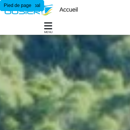
Menu principal
Contenu principal
Pied de page
Accueil
MENU