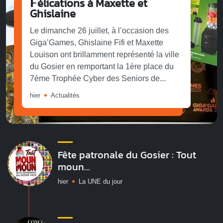
𝗙élications à Maxette et
Ghislaine
Le dimanche 26 juillet, à l’occasion des
Giga’Games, Ghislaine Fifi et Maxette
Louison ont brillamment représenté la ville
du Gosier en remportant la 1ère place du
7ème Trophée Cyber des Seniors de...
hier
Actualités
Fête patronale du Gosier : Tout
moun...
hier
La UNE du jour