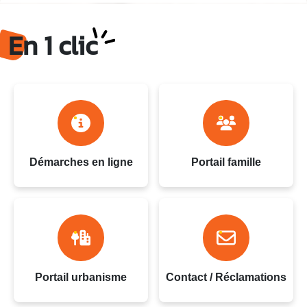
Ville du Gosier - Guadeloupe
En 1 clic
Démarches en ligne
Portail famille
Portail urbanisme
Contact / Réclamations