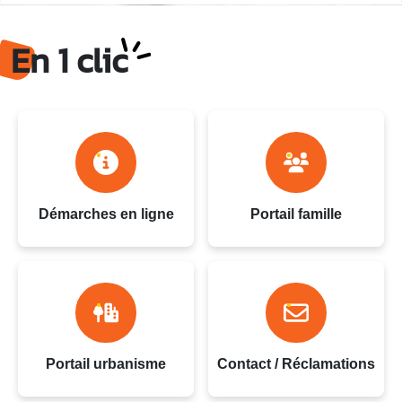
Ville du Gosier - Guadeloupe
En 1 clic
Démarches en ligne
Portail famille
Portail urbanisme
Contact / Réclamations