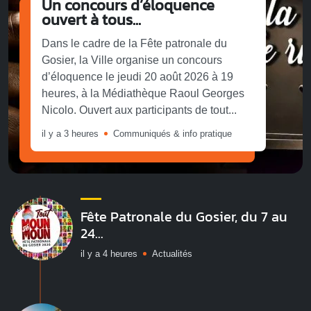
Un concours d’éloquence
ouvert à tous...
Dans le cadre de la Fête patronale du
Gosier, la Ville organise un concours
d’éloquence le jeudi 20 août 2026 à 19
heures, à la Médiathèque Raoul Georges
Nicolo. Ouvert aux participants de tout...
il y a 3 heures
Communiqués & info pratique
Fête Patronale du Gosier, du 7 au
24...
il y a 4 heures
Actualités