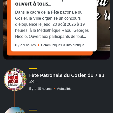
ouvert à tous...
Dans le cadre de la Fête patronale du
Gosier, la Ville organise un concours
d’éloquence le jeudi 20 août 2026 à 19
heures, à la Médiathèque Raoul Georges
Nicolo. Ouvert aux participants de tout...
il y a 9 heures
Communiqués & info pratique
Fête Patronale du Gosier, du 7 au
24...
il y a 10 heures
Actualités