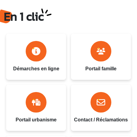
Ville du Gosier - Guadeloupe
En 1 clic
Démarches en ligne
Portail famille
Portail urbanisme
Contact / Réclamations