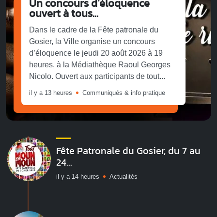
Un concours d’éloquence
ouvert à tous...
Dans le cadre de la Fête patronale du
Gosier, la Ville organise un concours
d’éloquence le jeudi 20 août 2026 à 19
heures, à la Médiathèque Raoul Georges
Nicolo. Ouvert aux participants de tout...
il y a 13 heures
Communiqués & info pratique
Fête Patronale du Gosier, du 7 au
24...
il y a 14 heures
Actualités