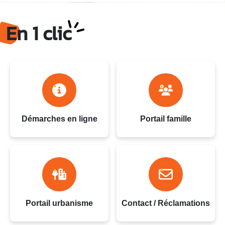
Ville du Gosier - Guadeloupe
En 1 clic
Démarches en ligne
Portail famille
Portail urbanisme
Contact / Réclamations