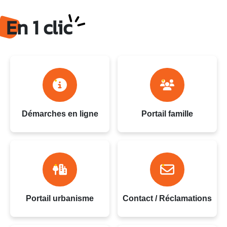
Ville du Gosier - Guadeloupe
En 1 clic
Démarches en ligne
Portail famille
Portail urbanisme
Contact / Réclamations