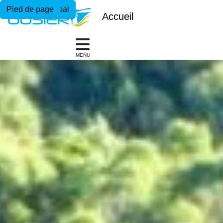
Menu principal
Contenu principal
Pied de page
Accueil
MENU