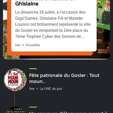
Ghislaine
Le dimanche 26 juillet, à l’occasion des
Giga’Games, Ghislaine Fifi et Maxette
Louison ont brillamment représenté la ville
du Gosier en remportant la 1ère place du
7ème Trophée Cyber des Seniors de...
hier
Actualités
Fête patronale du Gosier : Tout
moun...
hier
La UNE du jour