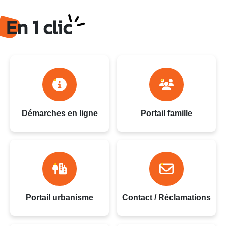
Ville du Gosier - Guadeloupe
En 1 clic
Démarches en ligne
Portail famille
Portail urbanisme
Contact / Réclamations