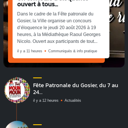
ouvert à tous...
Dans le cadre de la Fête patronale du
Gosier, la Ville organise un concours
d’éloquence le jeudi 20 août 2026 à 19
heures, à la Médiathèque Raoul Georges
Nicolo. Ouvert aux participants de tout...
il y a 11 heures
Communiqués & info pratique
Fête Patronale du Gosier, du 7 au
24...
il y a 12 heures
Actualités