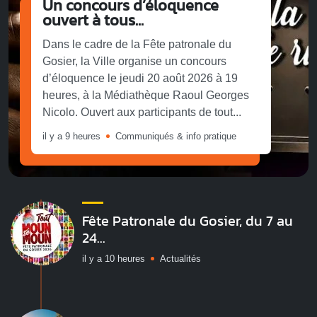
Un concours d’éloquence
ouvert à tous...
Dans le cadre de la Fête patronale du
Gosier, la Ville organise un concours
d’éloquence le jeudi 20 août 2026 à 19
heures, à la Médiathèque Raoul Georges
Nicolo. Ouvert aux participants de tout...
il y a 9 heures
Communiqués & info pratique
Fête Patronale du Gosier, du 7 au
24...
il y a 10 heures
Actualités