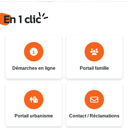
Ville du Gosier - Guadeloupe
En 1 clic
Démarches en ligne
Portail famille
Portail urbanisme
Contact / Réclamations