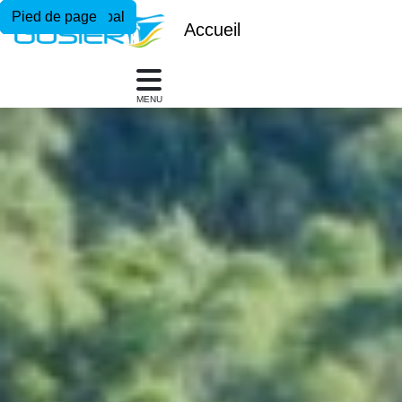
Menu principal
Contenu principal
Pied de page
Accueil
MENU