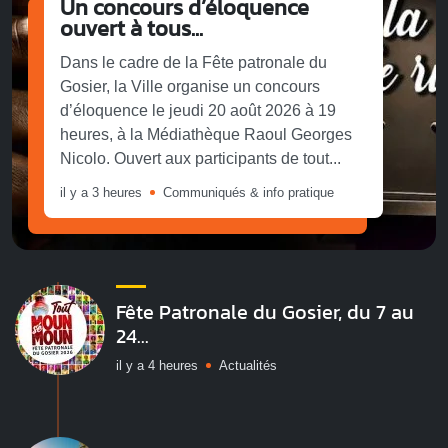
Un concours d’éloquence
ouvert à tous...
Dans le cadre de la Fête patronale du
Gosier, la Ville organise un concours
d’éloquence le jeudi 20 août 2026 à 19
heures, à la Médiathèque Raoul Georges
Nicolo. Ouvert aux participants de tout...
il y a 3 heures
Communiqués & info pratique
Fête Patronale du Gosier, du 7 au
24...
il y a 4 heures
Actualités