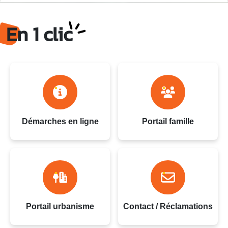
Ville du Gosier - Guadeloupe
En 1 clic
Démarches en ligne
Portail famille
Portail urbanisme
Contact / Réclamations