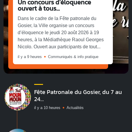
Un concours d’éloquence
ouvert à tous...
Dans le cadre de la Fête patronale du
Gosier, la Ville organise un concours
d’éloquence le jeudi 20 août 2026 à 19
heures, à la Médiathèque Raoul Georges
Nicolo. Ouvert aux participants de tout...
il y a 9 heures
Communiqués & info pratique
Fête Patronale du Gosier, du 7 au
24...
il y a 10 heures
Actualités