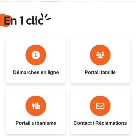
Ville du Gosier - Guadeloupe
En 1 clic
Démarches en ligne
Portail famille
Portail urbanisme
Contact / Réclamations